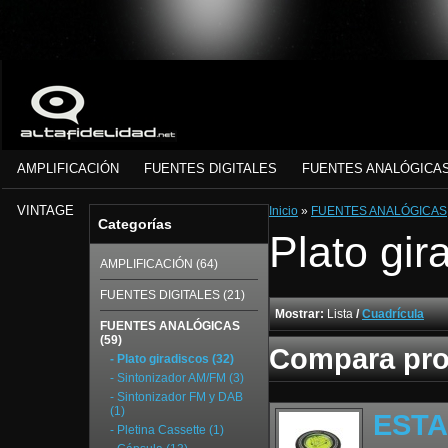
AMPLIFICACIÓN
FUENTES DIGITALES
FUENTES ANALÓGICA
VINTAGE
Inicio
»
FUENTES ANALÓGICAS
Categorías
Plato gir
AMPLIFICACIÓN (64)
FUENTES DIGITALES (21)
Mostrar:
Lista
/
Cuadrícula
FUENTES ANALÓGICAS
(59)
Compara pro
- Plato giradiscos (32)
- Sintonizador AM/FM (3)
- Sintonizador FM y DAB
(1)
ESTA
- Pletina Cassette (1)