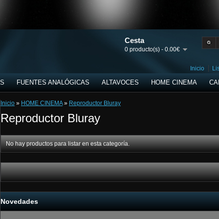
Cesta
0 producto(s) - 0.00€
Inicio
Li
ES
FUENTES ANALÓGICAS
ALTAVOCES
HOME CINEMA
CA
Inicio
»
HOME CINEMA
»
Reproductor Bluray
Reproductor Bluray
No hay productos para listar en esta categoría.
Novedades