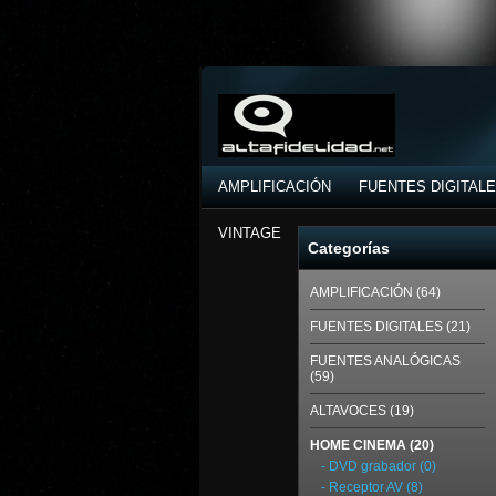
AMPLIFICACIÓN
FUENTES DIGITAL
VINTAGE
Categorías
AMPLIFICACIÓN (64)
FUENTES DIGITALES (21)
FUENTES ANALÓGICAS
(59)
ALTAVOCES (19)
HOME CINEMA (20)
- DVD grabador (0)
- Receptor AV (8)