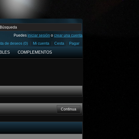
Puedes
iniciar sesión
o
crear una cuenta
sta de deseos (0)
Mi cuenta
Cesta
Pagar
BLES
COMPLEMENTOS
Continua