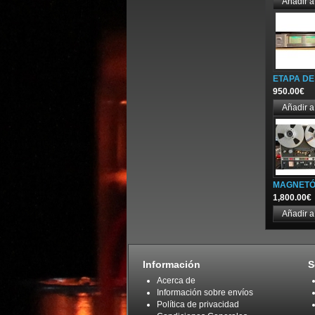
ETAPA DE
950.00€
MAGNETÓF
1,800.00€
Información
S
Acerca de
Información sobre envíos
Política de privacidad