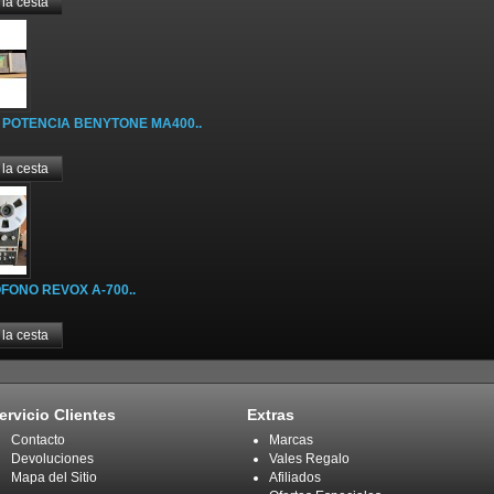
 POTENCIA BENYTONE MA400..
ONO REVOX A-700..
ervicio Clientes
Extras
Contacto
Marcas
Devoluciones
Vales Regalo
Mapa del Sitio
Afiliados