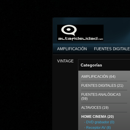
AMPLIFICACIÓN
FUENTES DIGITAL
VINTAGE
Categorías
AMPLIFICACIÓN (64)
FUENTES DIGITALES (21)
FUENTES ANALÓGICAS
(59)
ALTAVOCES (19)
HOME CINEMA (20)
- DVD grabador (0)
- Receptor AV (8)