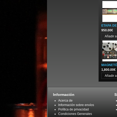
ETAPA DE
950.00€
MAGNETÓF
1,800.00€
Información
S
Acerca de
Información sobre envíos
Política de privacidad
Condiciones Generales