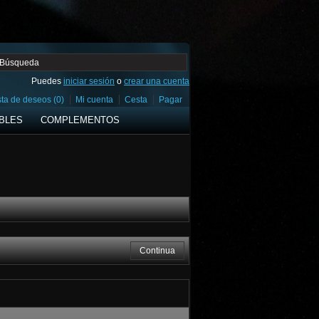
Puedes
iniciar sesión
o
crear una cuenta
sta de deseos (0)
Mi cuenta
Cesta
Pagar
BLES
COMPLEMENTOS
Continua