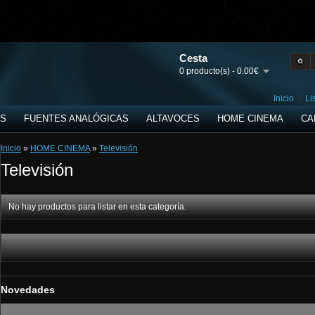
Cesta
0 producto(s) - 0.00€
Inicio
Li
ES
FUENTES ANALÓGICAS
ALTAVOCES
HOME CINEMA
CA
Inicio
»
HOME CINEMA
»
Televisión
Televisión
No hay productos para listar en esta categoría.
Novedades