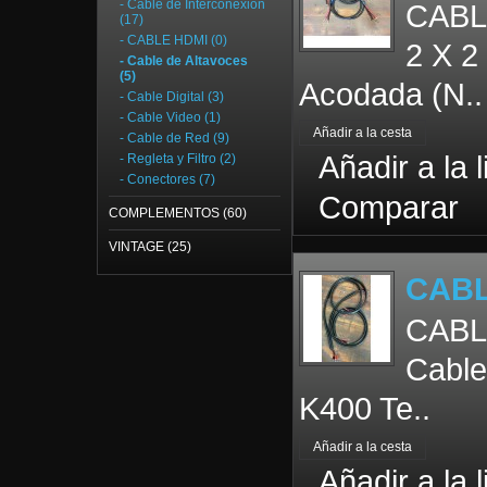
- Cable de Interconexión
CABLE
(17)
- CABLE HDMI (0)
2 X 2
- Cable de Altavoces
(5)
Acodada (N..
- Cable Digital (3)
- Cable Video (1)
- Cable de Red (9)
Añadir a la 
- Regleta y Filtro (2)
- Conectores (7)
Comparar
COMPLEMENTOS (60)
VINTAGE (25)
CABL
CABL
Cable
K400 Te..
Añadir a la 