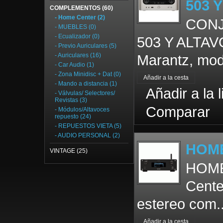
503 
COMPLEMENTOS (60)
- Home Center (2)
CONJ
- MUEBLES (0)
- Ecualizador (0)
503 Y ALTA
- Previo Auriculares (5)
- Auriculares (16)
Marantz, mod
- Car Audio (1)
- Zona Minidisc + Dat (0)
- Mando a distancia (1)
Añadir a la 
- Válvulas/ Selectores/
Revistas (3)
Comparar
- Módulos/Altavoces
repuesto (24)
- REPUESTOS VIETA (5)
- AUDIO PERSONAL (2)
HOME
VINTAGE (25)
HOME
Cente
estereo com.