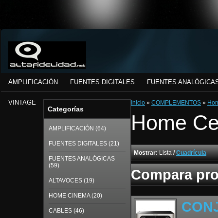
AMPLIFICACIÓN
FUENTES DIGITALES
FUENTES ANALÓGICA
VINTAGE
Inicio
»
COMPLEMENTOS
»
Hom
Categorías
Home Ce
AMPLIFICACIÓN (64)
FUENTES DIGITALES (21)
Mostrar:
Lista
/
Cuadrícula
FUENTES ANALÓGICAS
(59)
Compara pro
ALTAVOCES (19)
HOME CINEMA (20)
CONJ
CABLES (46)