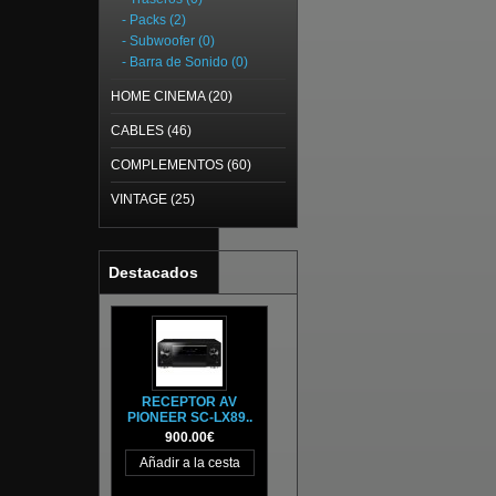
- Packs (2)
- Subwoofer (0)
- Barra de Sonido (0)
HOME CINEMA (20)
CABLES (46)
COMPLEMENTOS (60)
VINTAGE (25)
Destacados
RECEPTOR AV
PIONEER SC-LX89..
900.00€