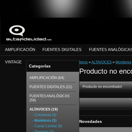
AMPLIFICACIÓN
FUENTES DIGITALES
FUENTES ANALÓGICA
VINTAGE
Inicio
»
ALTAVOCES
»
Monitores
Categorías
Producto no enc
AMPLIFICACIÓN (64)
Producto no encontrado!
FUENTES DIGITALES (21)
FUENTES ANALÓGICAS
(59)
ALTAVOCES (19)
- Columnas (3)
- Monitores (5)
Novedades
- Canal Central (8)
- Traseros (0)