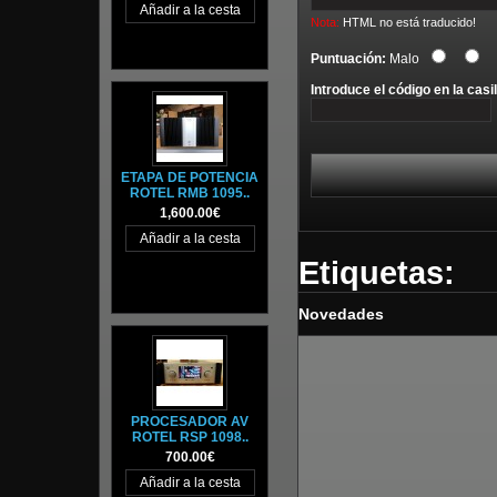
Nota:
HTML no está traducido!
Puntuación:
Malo
Introduce el código en la casil
ETAPA DE POTENCIA
ROTEL RMB 1095..
1,600.00€
Etiquetas:
Novedades
PROCESADOR AV
ROTEL RSP 1098..
700.00€