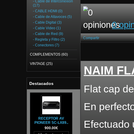
- Cable de Interconexión
(17)
- CABLE HDMI (0)
- Cable de Altavoces (5)
0 opi
- Cable Digital (3)
- Cable Video (1)
- Cable de Red (9)
Compartir
- Regleta y Filtro (2)
- Conectores (7)
COMPLEMENTOS (60)
VINTAGE (25)
NAIM F
Destacados
Flat cap d
En perfect
RECEPTOR AV
Efectuado
PIONEER SC-LX89..
900.00€