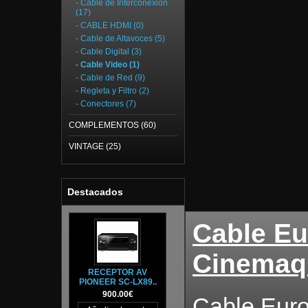
- Cable de Interconexión
(17)
- CABLE HDMI (0)
- Cable de Altavoces (5)
- Cable Digital (3)
- Cable Video (1)
- Cable de Red (9)
- Regleta y Filtro (2)
- Conectores (7)
COMPLEMENTOS (60)
VINTAGE (25)
Destacados
Cable Eu
Cinemaq
RECEPTOR AV
PIONEER SC-LX89..
900.00€
Cable Euro