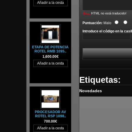
Nota:
HTML no está traducido!
Puntuación:
Malo
Introduce el código en la casil
ETAPA DE POTENCIA
ROTEL RMB 1095..
1,600.00€
Etiquetas:
Novedades
PROCESADOR AV
ROTEL RSP 1098..
700.00€