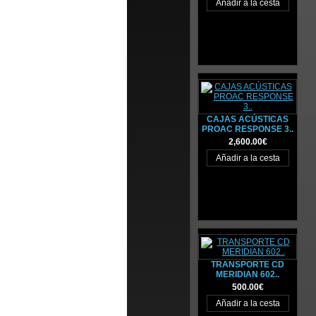
CAJAS ACÚSTICAS
PROAC RESPONSE 3..
2,600.00€
TRANSPORTE CD
MERIDIAN 602..
500.00€