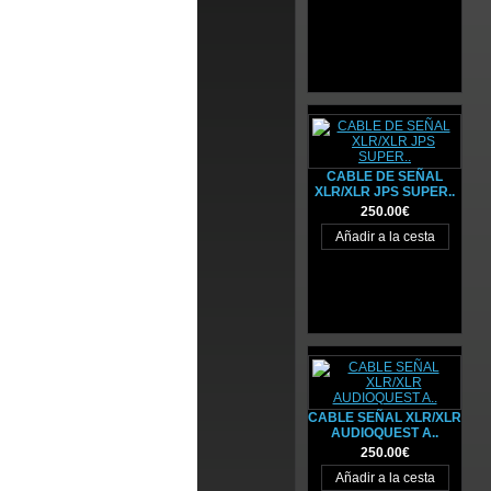
CABLE DE SEÑAL
XLR/XLR JPS SUPER..
250.00€
CABLE SEÑAL XLR/XLR
AUDIOQUEST A..
250.00€