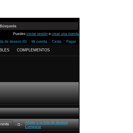
Puedes
iniciar sesión
o
crear una cuenta
sta de deseos (0)
Mi cuenta
Cesta
Pagar
BLES
COMPLEMENTOS
Añadir a la lista de deseos
- O -
Comparar