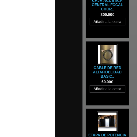
CAJA ACÚSTICA
CENTRAL FOCAL
CHOR..
300.00€
CABLE DE RED
ALTAFIDELIDAD
BASIC..
60.00€
ETAPA DE POTENCIA