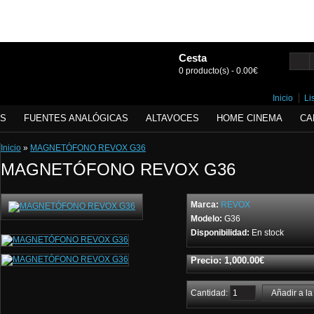
Cesta
0 producto(s) - 0.00€
Inicio
Li
ES
FUENTES ANALÓGICAS
ALTAVOCES
HOME CINEMA
CA
Inicio
»
MAGNETÓFONO REVOX G36
MAGNETÓFONO REVOX G36
Marca:
REVOX
Modelo:
G36
Disponibilidad:
En stock
Precio: 1,000.00€
Cantidad: