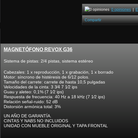
0 opiniones
|
E
Compartir
MAGNETÓFONO REVOX G36
Sistema de pistas: 2/4 pistas, sistema estéreo
Cabezales: 1 x reproducción, 1 x grabación, 1 x borrado
Motor: síncrono de histéresis de 6/12 polos.
Tamaño del carrete: carrete de hasta 10,5 pulgadas
Velocidades de la cinta: 3 3⁄4 7 1⁄2 ips
Guau y aleteo: 0,1% (7 1⁄2 ips)
Respuesta de frecuencia: 40 Hz a 18 kHz (7 1⁄2 ips)
Relación señal-ruido: 52 dB
Distorsión armónica total: 3%
UN AÑO DE GARANTÍA.
CINTAS Y NABS NO INCLUIDOS
UNIDAD CON MUEBLE ORIGINAL Y TAPA FRONTAL