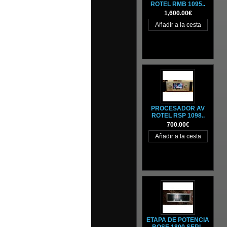
ROTEL RMB 1095..
1,600.00€
PROCESADOR AV
ROTEL RSP 1098..
700.00€
ETAPA DE POTENCIA