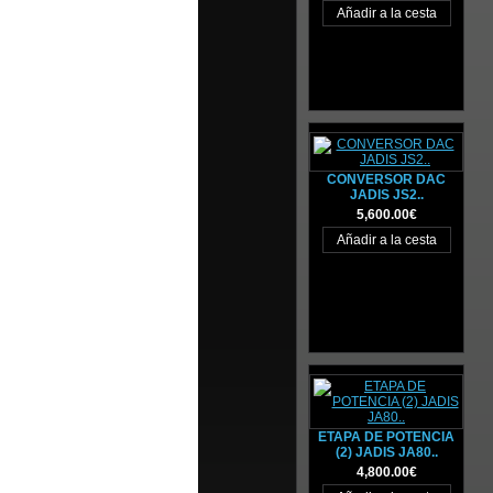
CONVERSOR DAC
JADIS JS2..
5,600.00€
ETAPA DE POTENCIA
(2) JADIS JA80..
4,800.00€