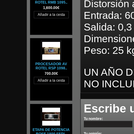
Distorsión 
ROTEL RMB 1095..
1,600.00€
Entrada: 6
Salida: 0,3
Dimension
Peso: 25 k
PROCESADOR AV
ROTEL RSP 1098..
UN AÑO D
700.00€
NO INCLU
Escribe 
Tu nombre:
ETAPA DE POTENCIA
Tu opinión: