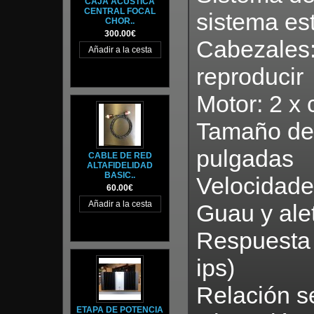
CAJA ACÚSTICA
CENTRAL FOCAL
sistema es
CHOR..
300.00€
Cabezales: 
reproducir
Motor: 2 x 
Tamaño del
pulgadas
CABLE DE RED
ALTAFIDELIDAD
BASIC..
Velocidades
60.00€
Guau y ale
Respuesta 
ips)
Relación s
ETAPA DE POTENCIA