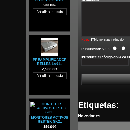
BOSE 1800 SERI..
500.00€
Nota:
HTML no está traducido!
Puntuación:
Malo
Introduce el código en la casil
PREAMPLIFICADOR
BELLES LA01..
2,500.00€
Etiquetas:
Novedades
MONITORES ACTIVOS
RESTEK GK2..
450.00€