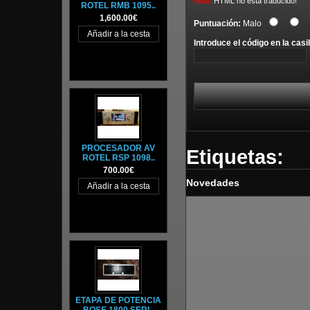
Nota:
HTML no está traducido!
ROTEL RMB 1095..
1,600.00€
Puntuación:
Malo
Introduce el código en la casil
PROCESADOR AV
Etiquetas:
ROTEL RSP 1098..
700.00€
Novedades
ETAPA DE POTENCIA