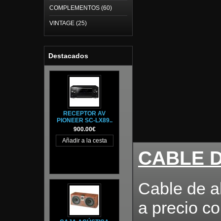
COMPLEMENTOS (60)
VINTAGE (25)
Destacados
RECEPTOR AV
PIONEER SC-LX89..
900.00€
CABLE 
Cable de a
a precio co