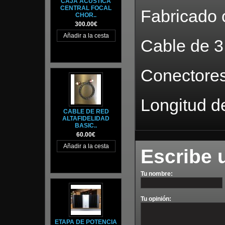
CAJA ACÚSTICA
CENTRAL FOCAL
Fabricado 
CHOR..
300.00€
Cable de 3
Conectore
Longitud de
CABLE DE RED
ALTAFIDELIDAD
BASIC..
60.00€
Escribe 
Tu nombre:
Tu opinión:
ETAPA DE POTENCIA