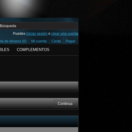
Puedes
iniciar sesión
o
crear una cuenta
sta de deseos (0)
Mi cuenta
Cesta
Pagar
BLES
COMPLEMENTOS
Continua